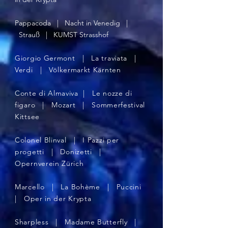
Pappacoda | Nacht in Venedig |
Strauß | KUMST Strasshof
Giorgio Germont | La traviata |
Verdi | Völkermarkt Kärnten
Conte di Almaviva | Le nozze di
figaro | Mozart | Sommerfestival
Kittsee
Colonel Blinval | I Pazzi per
progetti | Donizetti |
Opernverein Zürich
Marcello | La Bohème | Puccini
| Oper in der Krypta
Sharpless | Madame Butterfly |