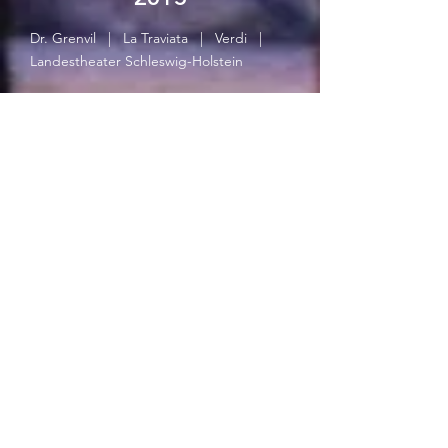
Dr. Grenvil | La Traviata | Verdi |
Landestheater Schleswig-Holstein
Führer der Prevote | Cardillac |
Paul Hindemith | Landestheater
Schleswig-Holstein
2014
Raimondo | Lucia di Lammermoor
| Donizetti | Landestheater
Schleswig-Holstein
Onkel Bonzo | Madama Butterfly
| Puccini | Opernhaus Kiel
2013
Dappertutto | Hoffmanns