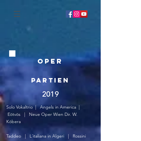
Oper
Partien
2019
Solo Vokaltrio | Angels in America
|
Eötvös | Neue Oper Wien Dir. W.
Kóbera
Taddeo | L´italiana in Algeri | Rossini