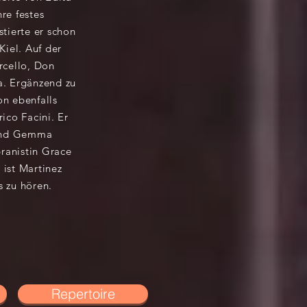
re festes
tierte er schon
iel. Auf der
rcello, Don
a. Ergänzend zu
n ebenfalls
ico Facini. Er
 und Gemma
pranistin Grace
ist Martinez
s zu hören.
Repertoire