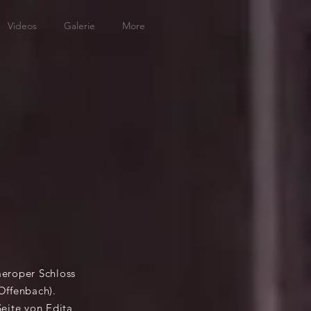
Videos
Galerie
More
meroper Schloss
Offenbach).
Seite von Edita