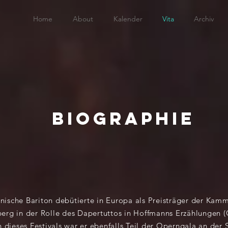
Home
About
Kalender
Vita
Archiv
Biographie
nische Bariton debütierte in Europa als Preisträger der Kam
erg in der Rolle des Dapertuttos in Hoffmanns Erzählungen (
dieses Festivals war er ebenfalls Teil der Operngala an der 