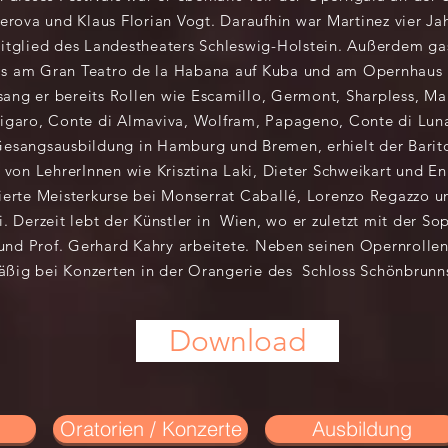
rova und Klaus Florian Vogt. Daraufhin war Martinez vier Jah
tglied des Landestheaters Schleswig-Holstein. Außerdem gas
s am Gran Teatro de la Habana auf Kuba und am Opernhaus K
ang er bereits Rollen wie Escamillo, Germont, Sharpless, Ma
Figaro, Conte di Almaviva, Wolfram, Papageno, Conte di Lun
Gesangsausbildung in Hamburg und Bremen, erhielt der Barito
 von LehrerInnen wie Krisztina Laki, Dieter Schweikart und Enr
ierte Meisterkurse bei Monserrat Caballé, Lorenzo Regazzo
i. Derzeit lebt der Künstler in Wien, wo er zuletzt mit der So
nd Prof. Gerhard Kahry arbeitete. Neben seinen Opernrollen 
äßig bei Konzerten in der Orangerie des Schloss Schönbrunn
Download
Oratorien / Konzerte
Ausbildung