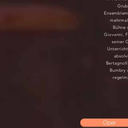
Grube
Ensemblemi
mehrmal
Bühne s
Giovanni, 
seiner 
Unterricht
absolv
Bertagnoll
Bumbry u
regelm
Oper